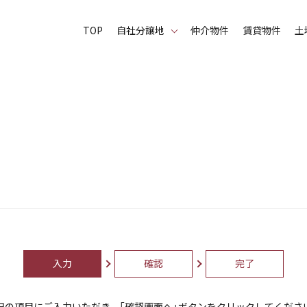
TOP
⾃社分譲地
仲介物件
賃貸物件
土
入力
確認
完了
記の項目にご入力いただき、「確認画面へ」ボタンをクリックしてくださ