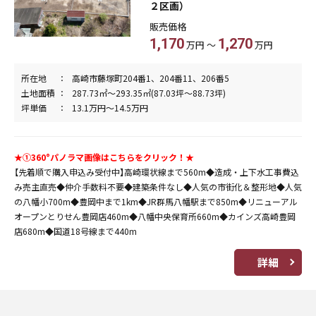
２区画）
販売価格
1,170
1,270
万円 ～
万円
所在地
高崎市藤塚町204番1、204番11、206番5
土地面積
287.73㎡～293.35㎡(87.03坪～88.73坪)
坪単価
13.1万円～14.5万円
★①360°パノラマ画像はこちらをクリック！★
【先着順で購入申込み受付中】高崎環状線まで560m◆造成・上下水工事費込
み売主直売◆仲介手数料不要◆建築条件なし◆人気の市街化＆整形地◆人気
の八幡小700m◆豊岡中まで1km◆JR群馬八幡駅まで850m◆リニューアル
オープンとりせん豊岡店460m◆八幡中央保育所660m◆カインズ高崎豊岡
店680m◆国道18号線まで440m
詳細