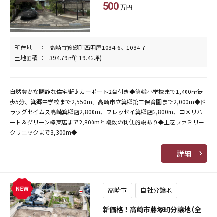
500
万円
所在地
高崎市箕郷町西明屋1034-6、1034-7
土地面積
394.79㎡(119.42坪)
自然豊かな閑静な住宅街♪カーポート2台付き◆箕輪小学校まで1,400ｍ徒
歩5分、箕郷中学校まで2,550m、高崎市立箕郷第二保育園まで2,000m◆ド
ラッグセイムス高崎箕郷店2,800m、フレッセイ箕郷店2,800m、コメリハ
ート＆グリーン榛東店まで2,800mと複数の利便施設あり◆上芝ファミリー
クリニックまで3,300m◆
詳細
高崎市
自社分譲地
新価格！高崎市藤塚町分譲地（全